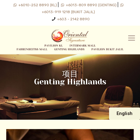
|
|
+6010-252 8890 (KL)
+6013-809 8890 (GENTING)
+6013-919 1218 (BUKIT JALIL)
+603 - 2142 8890
项目
Genting Highlands
English